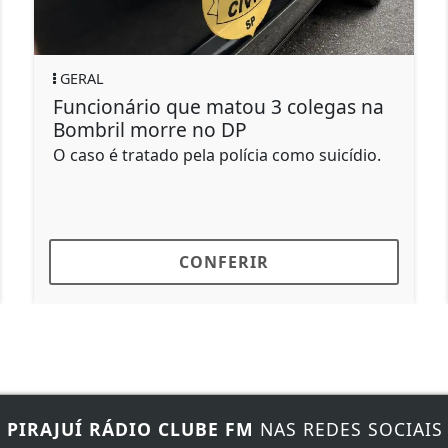
GERAL
ário que matou 3 colegas na
Idoso leva 
l morre no DP
motorista r
tratado pela polícia como suicídio.
Um dos ocupan
as agressões 
de...
CONFERIR
E
PIRAJUÍ RÁDIO CLUBE FM
NAS REDES SOCIAIS