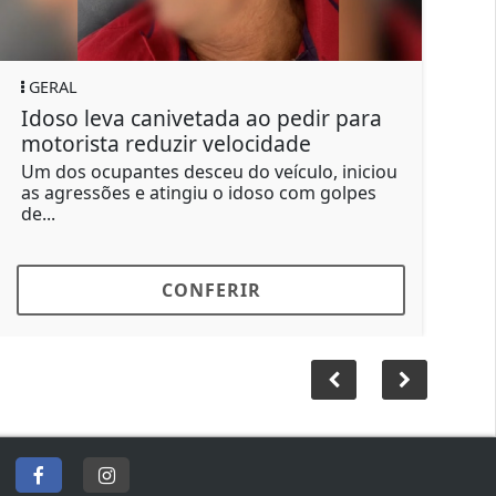
GERAL
canivetada ao pedir para
Suspeito de outro
eduzir velocidade
manda matar filh
tes desceu do veículo, iniciou
Segundo a investiga
e atingiu o idoso com golpes
um para matar o próp
R$ 15...
CONFERIR
CON