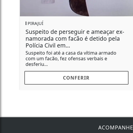
JUÍ
GERAL
peito de perseguir e ameaçar ex-
Funcion
orada com facão é detido pela
Bombri
cia Civil em...
O caso é 
eito foi até a casa da vítima armado
um facão, fez ofensas verbais e
riu...
CONFERIR
ACOMPANH