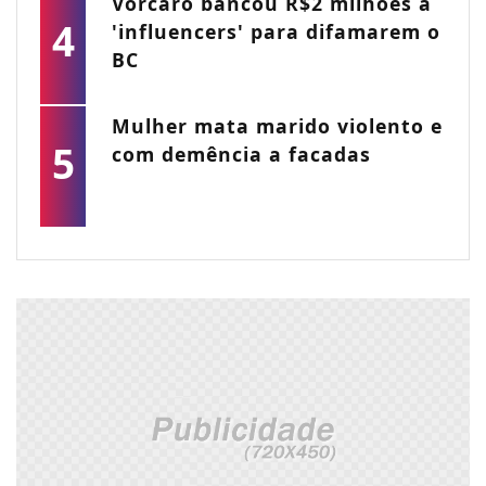
Vorcaro bancou R$2 milhões a
4
'influencers' para difamarem o
BC
Mulher mata marido violento e
5
com demência a facadas