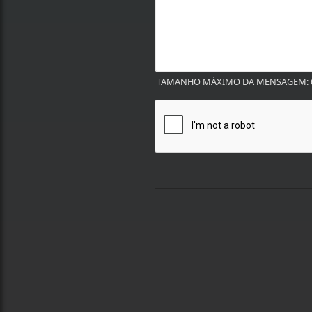
TAMANHO MÁXIMO DA MENSAGEM: 6
Termos de Uso e Privacidade
Esse site utiliza cookies para melhorar sua