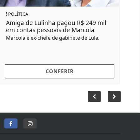
LÍTICA
REGIONAL
iga de Lulinha pagou R$ 249 mil
Homem mo
 contas pessoais de Marcola
futebol 
cola é ex-chefe de gabinete de Lula.
Lucas era 
em Bauru h
CONFERIR