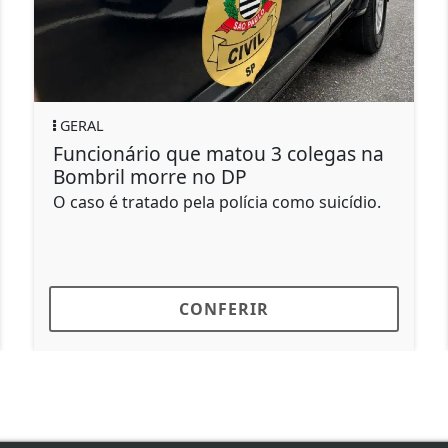
GERAL
a
Idoso leva canivetada ao pedir para
motorista reduzir velocidade
Um dos ocupantes desceu do veículo, iniciou
as agressões e atingiu o idoso com golpes
de...
CONFERIR