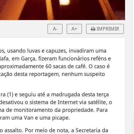
A-
A+
IMPRIMIR
os, usando luvas e capuzes, invadiram uma
 Jafa, em Garça, fizeram funcionários reféns e
 aproximadamente 60 sacas de café. O caso é
blicação desta reportagem, nenhum suspeito
ira (1) e seguiu até a madrugada desta terça
esativou o sistema de Internet via satélite, o
ema de monitoramento da propriedade. Para
izaram uma Van e uma picape.
 assalto. Por meio de nota, a Secretaria da