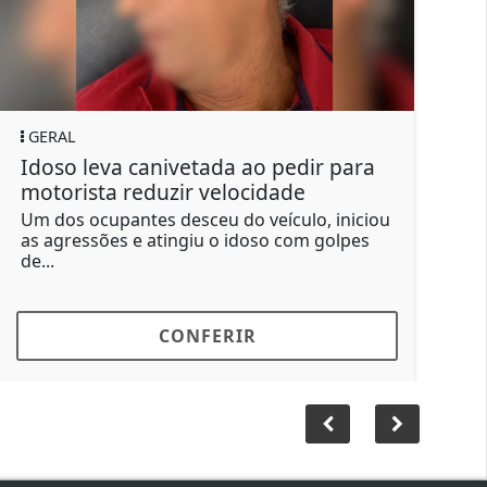
GERAL
Suspeito de outros crimes, pai
manda matar filho e finge choro
Segundo a investigação, Ozanan contratou
um para matar o próprio filho em troca de
R$ 15...
CONFERIR