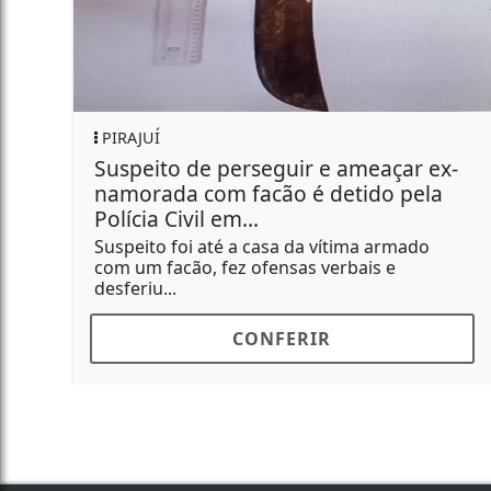
GERAL
 ex-
Funcionário que matou 3 colegas n
ela
Bombril morre no DP
O caso é tratado pela polícia como suicídio.
do
CONFERIR