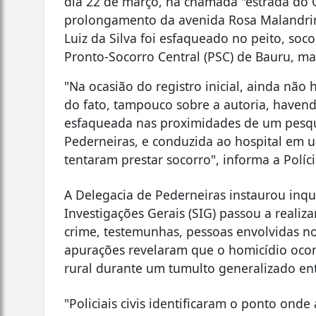
dia 22 de março, na chamada "estrada do 
prolongamento da avenida Rosa Malandri
Luiz da Silva foi esfaqueado no peito, so
Pronto-Socorro Central (PSC) de Bauru, ma
"Na ocasião do registro inicial, ainda não
do fato, tampouco sobre a autoria, havendo
esfaqueada nas proximidades de um pesque
Pederneiras, e conduzida ao hospital em 
tentaram prestar socorro", informa a Políci
A Delegacia de Pederneiras instaurou inqué
Investigações Gerais (SIG) passou a realizar
crime, testemunhas, pessoas envolvidas no
apurações revelaram que o homicídio oco
rural durante um tumulto generalizado ent
"Policiais civis identificaram o ponto ond