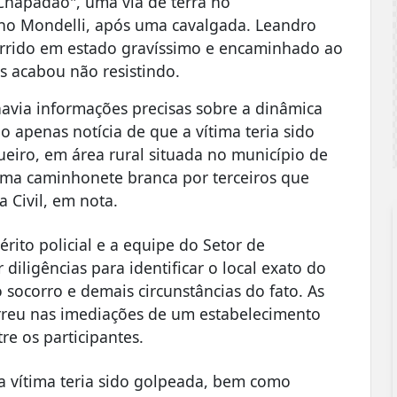
Chapadão", uma via de terra no
no Mondelli, após uma cavalgada. Leandro
corrido em estado gravíssimo e encaminhado ao
s acabou não resistindo.
 havia informações precisas sobre a dinâmica
 apenas notícia de que a vítima teria sido
iro, em área rural situada no município de
uma caminhonete branca por terceiros que
a Civil, em nota.
rito policial e a equipe do Setor de
 diligências para identificar o local exato do
 socorro e demais circunstâncias do fato. As
rreu nas imediações de um estabelecimento
re os participantes.
e a vítima teria sido golpeada, bem como