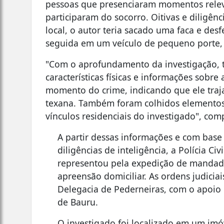
pessoas que presenciaram momentos relev
participaram do socorro. Oitivas e diligê
local, o autor teria sacado uma faca e des
seguida em um veículo de pequeno porte, d
"Com o aprofundamento da investigação, 
características físicas e informações sobre
momento do crime, indicando que ele trajav
texana. Também foram colhidos elementos a
vínculos residenciais do investigado", com
A partir dessas informações e com base
diligências de inteligência, a Polícia Civ
representou pela expedição de mandado
apreensão domiciliar. As ordens judiciai
Delegacia de Pederneiras, com o apoio
de Bauru.
O investigado foi localizado em um imó