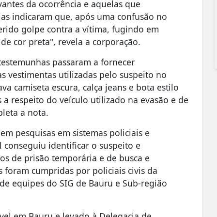
antes da ocorrência e aquelas que
ncias indicaram que, após uma confusão no
ferido golpe contra a vítima, fugindo em
e cor preta", revela a corporação.
testemunhas passaram a fornecer
 as vestimentas utilizadas pelo suspeito no
a camiseta escura, calça jeans e bota estilo
 respeito do veículo utilizado na evasão e de
pleta a nota.
 em pesquisas em sistemas policiais e
il conseguiu identificar o suspeito e
s de prisão temporária e de busca e
s foram cumpridas por policiais civis da
 de equipes do SIG de Bauru e Sub-região
vel em Bauru e levado à Delegacia de