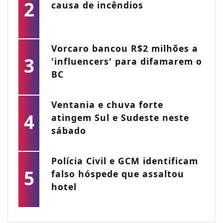
2
causa de incêndios
Vorcaro bancou R$2 milhões a
3
'influencers' para difamarem o
BC
Ventania e chuva forte
4
atingem Sul e Sudeste neste
sábado
Polícia Civil e GCM identificam
5
falso hóspede que assaltou
hotel