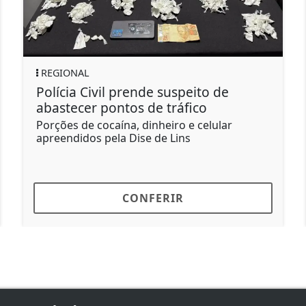
EGIONAL
POLÍT
olícia Civil prende suspeito de
Brasi
bastecer pontos de tráfico
após 
rções de cocaína, dinheiro e celular
Paláci
reendidos pela Dise de Lins
CONFERIR