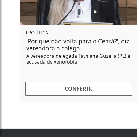
POLÍTICA
R
'Por que não volta para o Ceará?', diz
P
vereadora a colega
a
A vereadora delegada Tathiana Guzella (PL) é
Po
acusada de xenofobia
ap
CONFERIR