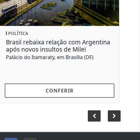
ICA
SAÚDE
l rebaixa relação com Argentina
Empresas de
novos insultos de Milei
de trabalh
o do Itamaraty, em Brasília (DF)
Sarampo em a
saúde
CONFERIR