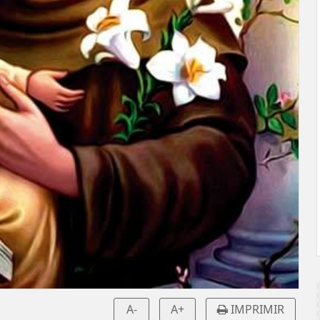
A-
A+
IMPRIMIR