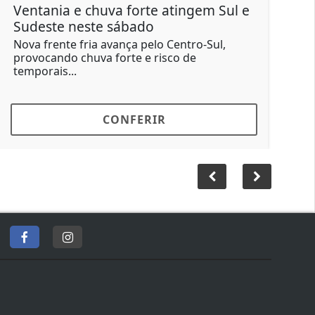
entania e chuva forte atingem Sul e
Motoris
udeste neste sábado
força a
ova frente fria avança pelo Centro-Sul,
O condut
rovocando chuva forte e risco de
Santa Br
emporais...
buzinou..
CONFERIR