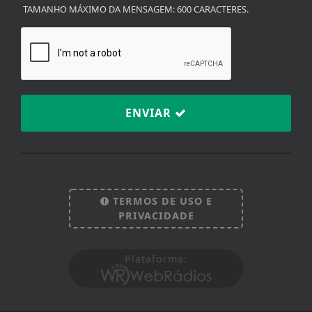
TAMANHO MÁXIMO DA MENSAGEM: 600 CARACTERES.
ENVIAR
Termos de Uso e Privacidade
Esse site utiliza cookies para melhorar sua
TERMOS DE USO E
experiência de navegação. Ao continuar o acesso,
PRIVACIDADE
entendemos que você concorda com nossos Termos
de Uso e Privacidade.
Plataforma:
PARA MAIS INFORMAÇÕES,
ACESSE NOSSOS TERMOS
CLICANDO AQUI
PROSSEGUIR