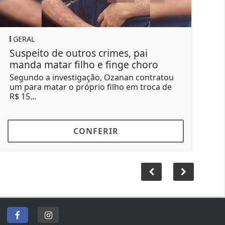
GERAL
GERAL
uspeito de outros crimes, pai
Moscas
anda matar filho e finge choro
não po
egundo a investigação, Ozanan contratou
Moradore
m para matar o próprio filho em troca de
convenci
$ 15...
passaram
CONFERIR