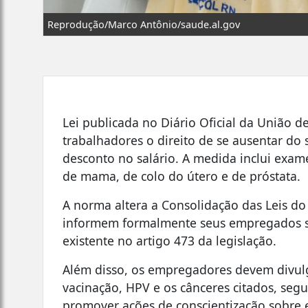
Reprodução/Marco Antônio/saude.al.gov
Lei publicada no Diário Oficial da União de
trabalhadores o direito de se ausentar do 
desconto no salário. A medida inclui exa
de mama, de colo do útero e de próstata.
A norma altera a Consolidação das Leis do
informem formalmente seus empregados so
existente no artigo 473 da legislação.
Além disso, os empregadores devem divulg
vacinação, HPV e os cânceres citados, seg
promover ações de conscientização sobre 