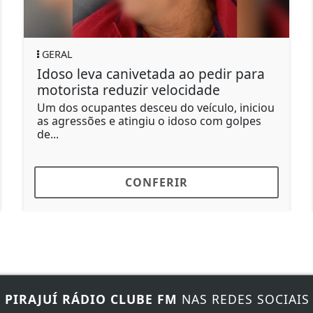
GERAL
Idoso leva canivetada ao pedir para
S
motorista reduzir velocidade
m
Um dos ocupantes desceu do veículo, iniciou
S
as agressões e atingiu o idoso com golpes
u
de...
R
CONFERIR
E
PIRAJUÍ RÁDIO CLUBE FM
NAS REDES SOCIAIS