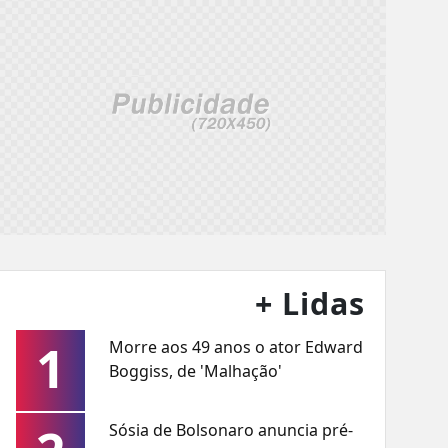
+ Lidas
1
Morre aos 49 anos o ator Edward
Boggiss, de 'Malhação'
Sósia de Bolsonaro anuncia pré-