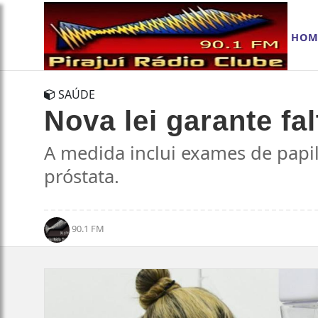
HOM
SAÚDE
Nova lei garante fa
A medida inclui exames de papi
próstata.
90.1 FM