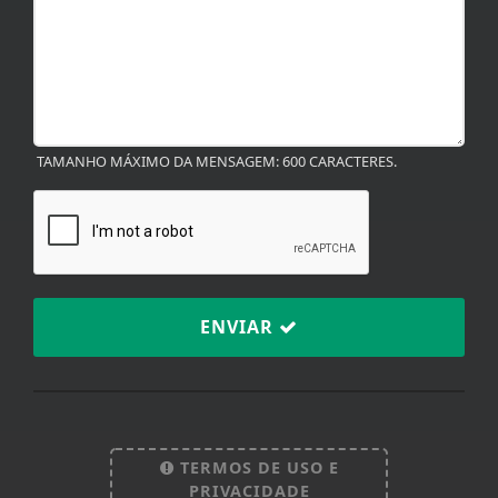
TAMANHO MÁXIMO DA MENSAGEM: 600 CARACTERES.
ENVIAR
TERMOS DE USO E
Termos de Uso e Privacidade
PRIVACIDADE