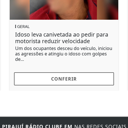
ERAL
GERA
doso leva canivetada ao pedir para
Suspe
otorista reduzir velocidade
manda
 dos ocupantes desceu do veículo, iniciou
Segund
 agressões e atingiu o idoso com golpes
um par
...
R$ 15..
CONFERIR
E
PIRAJUÍ RÁDIO CLUBE FM
NAS REDES SOCIAIS