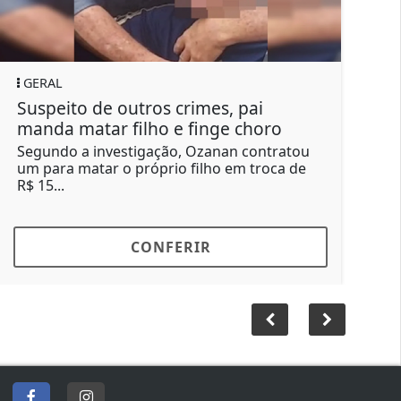
L
GERAL
ito de outros crimes, pai
Moscas inv
 matar filho e finge choro
não podem 
o a investigação, Ozanan contratou
Moradores af
a matar o próprio filho em troca de
convencionai
.
passaram a...
CONFERIR