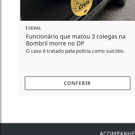
GERAL
G
Funcionário que matou 3 colegas na
I
Bombril morre no DP
m
O caso é tratado pela polícia como suicídio.
Um
as
de
CONFERIR
ACOMPANH