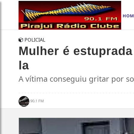
HOM
POLICIAL
Mulher é estuprada
la
A vítima conseguiu gritar por soc
90.1 FM