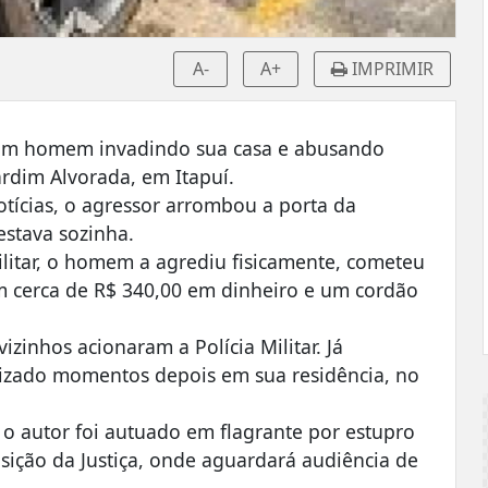
A-
A+
IMPRIMIR
um homem invadindo sua casa e abusando
ardim Alvorada, em Itapuí.
tícias, o agressor arrombou a porta da
estava sozinha.
ilitar, o homem a agrediu fisicamente, cometeu
m cerca de R$ 340,00 em dinheiro e um cordão
izinhos acionaram a Polícia Militar. Já
calizado momentos depois em sua residência, no
), o autor foi autuado em flagrante por estupro
ição da Justiça, onde aguardará audiência de