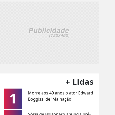
+ Lidas
1
Morre aos 49 anos o ator Edward
Boggiss, de 'Malhação'
Sósia de Bolsonaro anuncia pré-