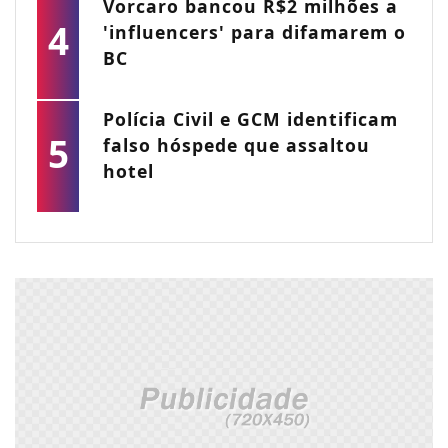
Vorcaro bancou R$2 milhões a
4
'influencers' para difamarem o
BC
Polícia Civil e GCM identificam
5
falso hóspede que assaltou
hotel