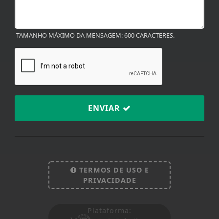
TAMANHO MÁXIMO DA MENSAGEM: 600 CARACTERES.
ENVIAR
Termos de Uso e Privacidade
Esse site utiliza cookies para melhorar sua
TERMOS DE USO E
experiência de navegação. Ao continuar o acesso,
PRIVACIDADE
entendemos que você concorda com nossos Termos
de Uso e Privacidade.
Plataforma:
PARA MAIS INFORMAÇÕES,
ACESSE NOSSOS TERMOS