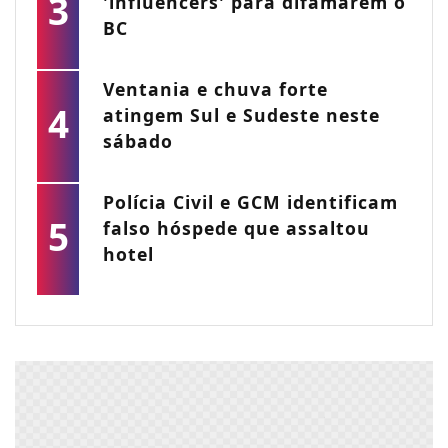
3
'influencers' para difamarem o
BC
Ventania e chuva forte
4
atingem Sul e Sudeste neste
sábado
Polícia Civil e GCM identificam
5
falso hóspede que assaltou
hotel