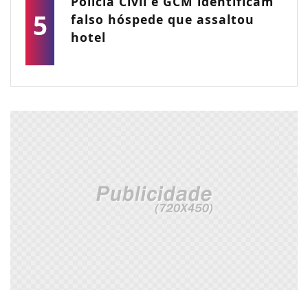
Polícia Civil e GCM identificam
5
falso hóspede que assaltou
hotel