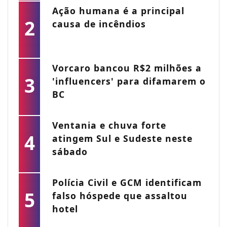
Ação humana é a principal
2
causa de incêndios
Vorcaro bancou R$2 milhões a
3
'influencers' para difamarem o
BC
Ventania e chuva forte
4
atingem Sul e Sudeste neste
sábado
Polícia Civil e GCM identificam
5
falso hóspede que assaltou
hotel