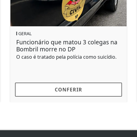
GERAL
Funcionário que matou 3 colegas na
I
Bombril morre no DP
m
O caso é tratado pela polícia como suicídio.
U
a
d
CONFERIR