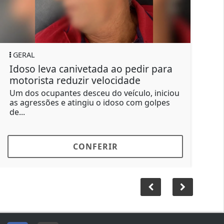
GERAL
GERAL
doso leva canivetada ao pedir para
Suspeit
otorista reduzir velocidade
manda m
m dos ocupantes desceu do veículo, iniciou
Segundo 
s agressões e atingiu o idoso com golpes
um para 
e...
R$ 15...
CONFERIR