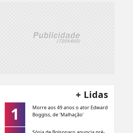
+ Lidas
1
Morre aos 49 anos o ator Edward
Boggiss, de 'Malhação'
Sósia de Bolsonaro anuncia pré-