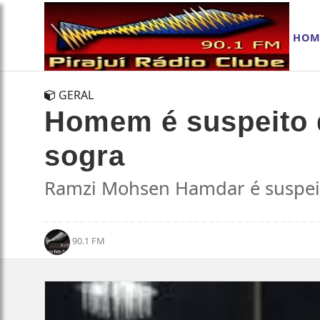
HOM
GERAL
Homem é suspeito d
sogra
Ramzi Mohsen Hamdar é suspeito
90.1 FM