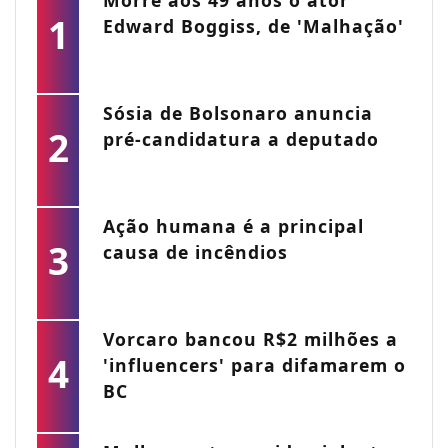
Morre aos 49 anos o ator
1
Edward Boggiss, de 'Malhação'
Sósia de Bolsonaro anuncia
2
pré-candidatura a deputado
Ação humana é a principal
3
causa de incêndios
Vorcaro bancou R$2 milhões a
4
'influencers' para difamarem o
BC