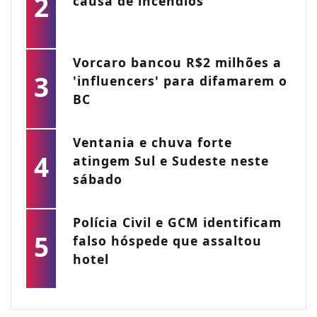
2
causa de incêndios
Vorcaro bancou R$2 milhões a
3
'influencers' para difamarem o
BC
Ventania e chuva forte
4
atingem Sul e Sudeste neste
sábado
Polícia Civil e GCM identificam
5
falso hóspede que assaltou
hotel