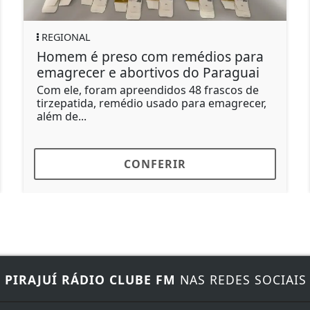
REGIONAL
 com remédios para
Preso em Bauru m
ortivos do Paraguai
investigado por trá
reendidos 48 frascos de
Segundo a Polícia Civil
io usado para emagrecer,
expressiva atuação no 
entorpecentes e...
ONFERIR
CONF
E
PIRAJUÍ RÁDIO CLUBE FM
NAS REDES SOCIAIS