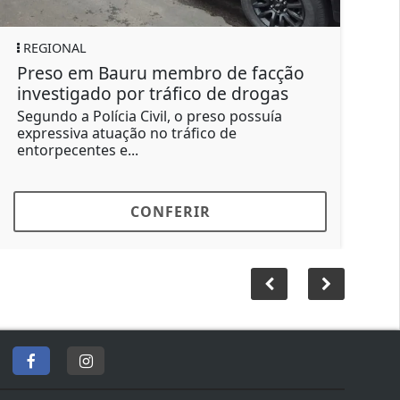
REGIONAL
embro de facção
Menino de 11 anos liga ca
fico de drogas
atropela e mata criança 
, o preso possuía
A ocorrência foi registrada c
tráfico de
culposo e a conduta do pai co
aos...
ERIR
CONFERIR