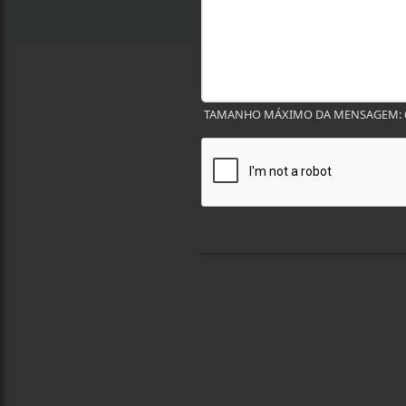
TAMANHO MÁXIMO DA MENSAGEM: 6
Termos de Uso e Privacidade
Esse site utiliza cookies para melhorar sua