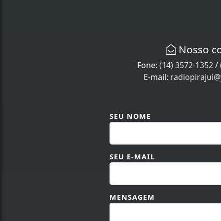
Nosso c
Fone:
(14) 3572-1352
/
E-mail:
radiopirajui
SEU NOME
SEU E-MAIL
MENSAGEM