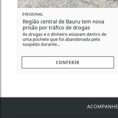
REGIONAL
ral de Bauru tem nova
Homem é preso
ráfico de drogas
emagrecer e ab
 dinheiro estavam dentro de
Com ele, foram ap
ue foi abandonada pelo
tirzepatida, reméd
te...
além de...
CONFERIR
C
ACOMPANH