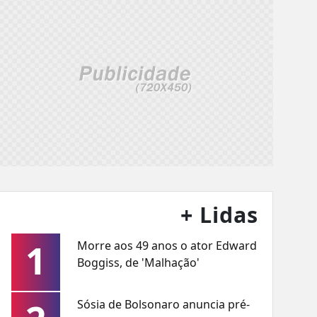
+ Lidas
1
Morre aos 49 anos o ator Edward
Boggiss, de 'Malhação'
Sósia de Bolsonaro anuncia pré-