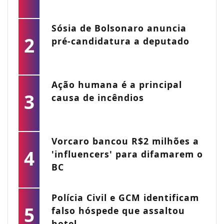
Sósia de Bolsonaro anuncia
2
pré-candidatura a deputado
Ação humana é a principal
3
causa de incêndios
Vorcaro bancou R$2 milhões a
4
'influencers' para difamarem o
BC
Polícia Civil e GCM identificam
5
falso hóspede que assaltou
hotel