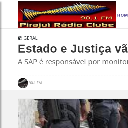
HOM
GERAL
Estado e Justiça v
A SAP é responsável por monitor
90.1 FM