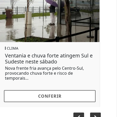
IMA
GERAL
ntania e chuva forte atingem Sul e
Motorista
deste neste sábado
força apó
a frente fria avança pelo Centro-Sul,
O condutor
vocando chuva forte e risco de
Santa Brígi
porais...
buzinou...
CONFERIR