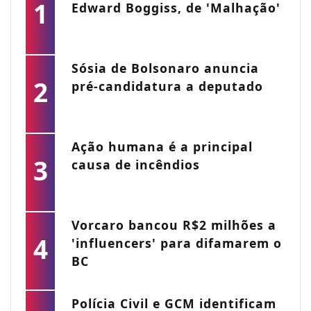
1
Edward Boggiss, de 'Malhação'
Sósia de Bolsonaro anuncia
2
pré-candidatura a deputado
Ação humana é a principal
3
causa de incêndios
Vorcaro bancou R$2 milhões a
4
'influencers' para difamarem o
BC
Polícia Civil e GCM identificam