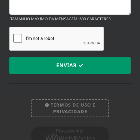
TAMANHO MÁXIMO DA MENSAGEM: 600 CARACTERES.
ENVIAR
Termos de Uso e Privacidade
Esse site utiliza cookies para melhorar sua
TERMOS DE USO E
experiência de navegação. Ao continuar o acesso,
PRIVACIDADE
entendemos que você concorda com nossos Termos
de Uso e Privacidade.
Plataforma:
PARA MAIS INFORMAÇÕES,
ACESSE NOSSOS TERMOS
CLICANDO AQUI