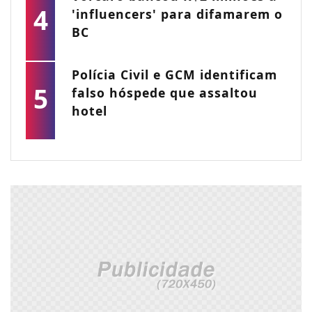
4
'influencers' para difamarem o
BC
Polícia Civil e GCM identificam
5
falso hóspede que assaltou
hotel