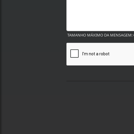
TAMANHO MÁXIMO DA MENSAGEM: 6
Termos de Uso e Privacidade
Esse site utiliza cookies para melhorar sua