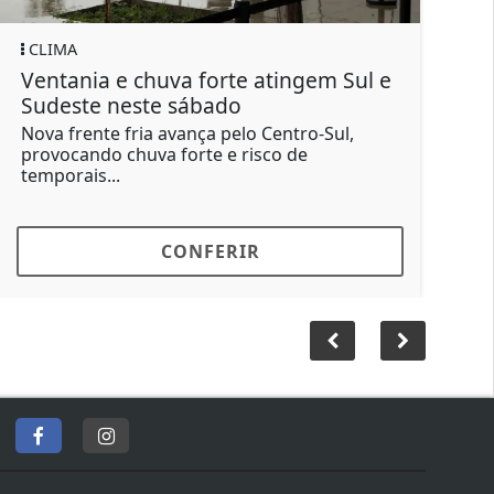
IMA
GERAL
ntania e chuva forte atingem Sul e
Motorista
deste neste sábado
força apó
a frente fria avança pelo Centro-Sul,
O condutor
vocando chuva forte e risco de
Santa Brígi
porais...
buzinou...
CONFERIR