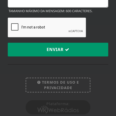
TAMANHO MÁXIMO DA MENSAGEM: 600 CARACTERES.
ENVIAR
Termos de Uso e Privacidade
Esse site utiliza cookies para melhorar sua
TERMOS DE USO E
experiência de navegação. Ao continuar o acesso,
PRIVACIDADE
entendemos que você concorda com nossos Termos
de Uso e Privacidade.
Plataforma:
PARA MAIS INFORMAÇÕES,
ACESSE NOSSOS TERMOS
CLICANDO AQUI