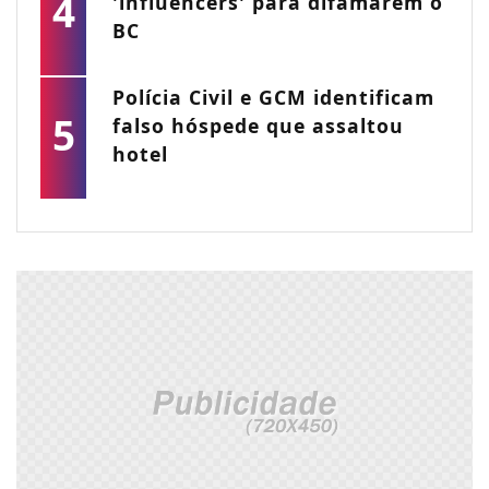
4
'influencers' para difamarem o
BC
Polícia Civil e GCM identificam
5
falso hóspede que assaltou
hotel