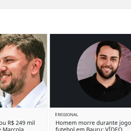
CLIMA
Sul do Brasil pode enfrentar ciclone
bomba; INMET monitora