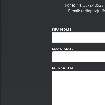
Fone:
(14) 3572-1352
/
E-mail:
radiopirajui
SEU NOME
SEU E-MAIL
MENSAGEM