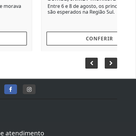
Casa pegou fogo no cruzamento das ruas
Maria José e Padre João
CONFERIR
de atendimento