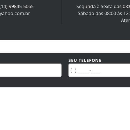
(14) 99845-5065
Segunda à Sexta das 08:0
@yahoo.com.br
Sábado das 08:00 às 12
Ate
SEU TELEFONE