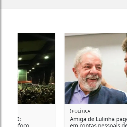
REGIONAL
Homem morre durante jogo de
futebol em Bauru; VÍDEO