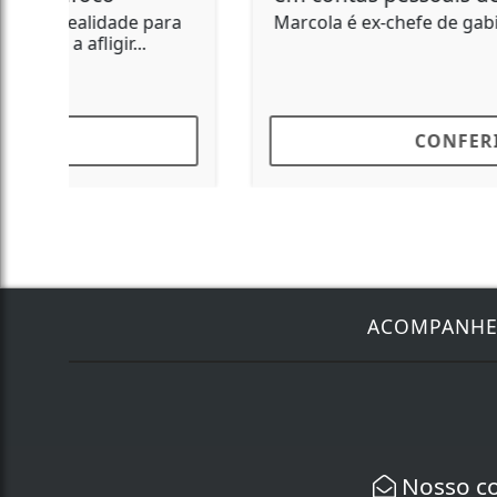
Lucas era natural de Barra Bonita e morava
em Bauru há sete anos
CONFERIR
ACOMPANH
Nosso c