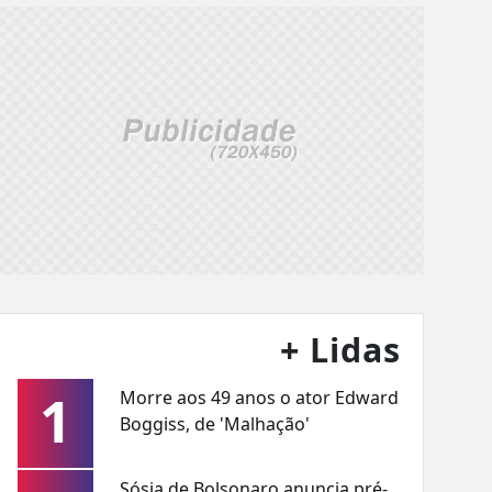
+ Lidas
1
Morre aos 49 anos o ator Edward
Boggiss, de 'Malhação'
Sósia de Bolsonaro anuncia pré-