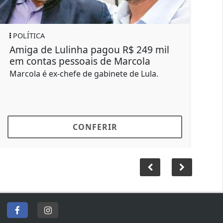
LÍTICA
REGIONAL
iga de Lulinha pagou R$ 249 mil
Homem mo
 contas pessoais de Marcola
futebol 
cola é ex-chefe de gabinete de Lula.
Lucas era 
em Bauru h
CONFERIR