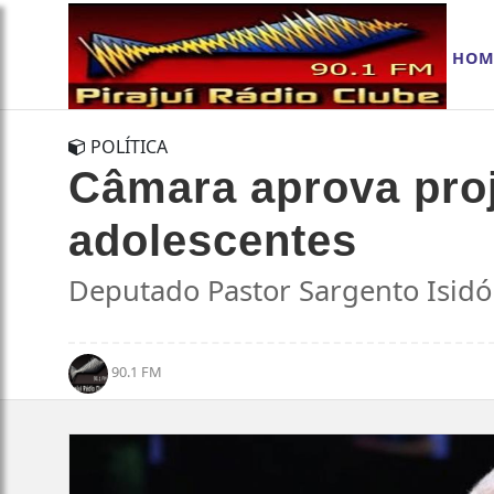
HOM
POLÍTICA
Câmara aprova proj
adolescentes
Deputado Pastor Sargento Isidór
90.1 FM