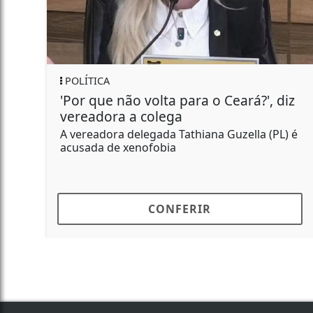
REGIONAL
 não volta para o Ceará?', diz
Polícia Civ
ra a colega
abastecer p
ra delegada Tathiana Guzella (PL) é
Porções de co
de xenofobia
apreendidos p
CONFERIR