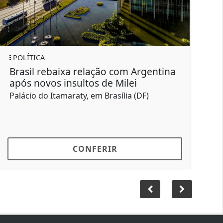
SAÚDE
 relação com Argentina
Empresas devem facil
ltos de Milei
de trabalhadores
ty, em Brasília (DF)
Sarampo em adultos tamb
saúde
ONFERIR
CONFER