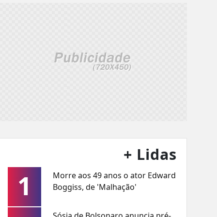
+ Lidas
1
Morre aos 49 anos o ator Edward
Boggiss, de 'Malhação'
Sósia de Bolsonaro anuncia pré-