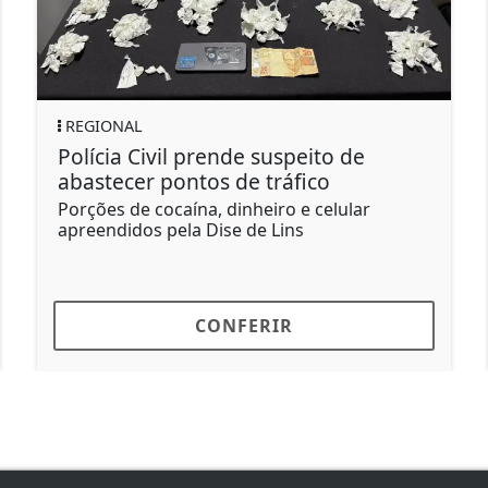
POLÍTICA
il prende suspeito de
Brasil rebaixa
ontos de tráfico
após novos insu
caína, dinheiro e celular
Palácio do Itamara
ela Dise de Lins
CONFERIR
C