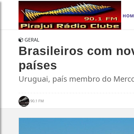
HOM
GERAL
Brasileiros com no
países
Uruguai, país membro do Mercos
90.1 FM