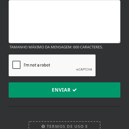
TAMANHO MÁXIMO DA MENSAGEM: 600 CARACTERES.
ENVIAR
TERMOS DE USO E
Termos de Uso e Privacidade
PRIVACIDADE