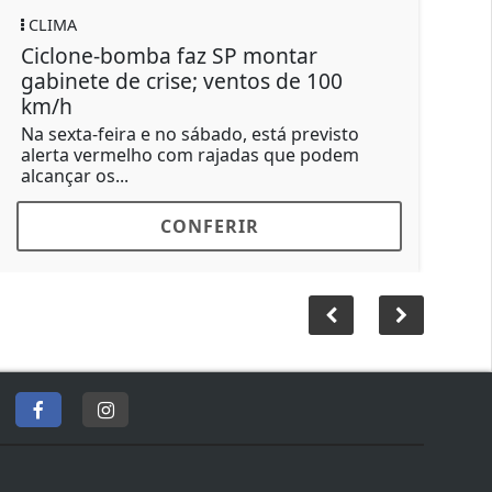
POLÍTICA
 SP montar
'Por que não volta para o 
ventos de 100
vereadora a colega
A vereadora delegada Tathiana 
acusada de xenofobia
ado, está previsto
ajadas que podem
ERIR
CONFERIR