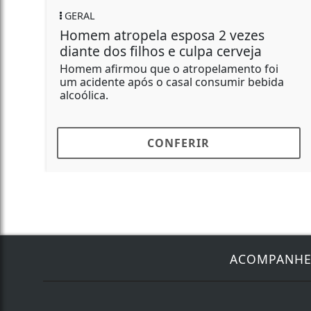
REGIONAL
pela esposa 2 vezes
Polícia Civil lo
ilhos e culpa cerveja
residência e m
u que o atropelamento foi
No endereço alvo d
pós o casal consumir bebida
apreenderam pisto
carabina,...
CONFERIR
C
ACOMPANH