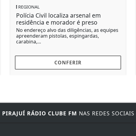
CLIMA
caliza arsenal em
Ciclone-bomba faz
orador é preso
gabinete de crise; 
km/h
as diligências, as equipes
las, espingardas,
Na sexta-feira e no sáb
alerta vermelho com r
alcançar os...
ONFERIR
CONF
E
PIRAJUÍ RÁDIO CLUBE FM
NAS REDES SOCIAIS