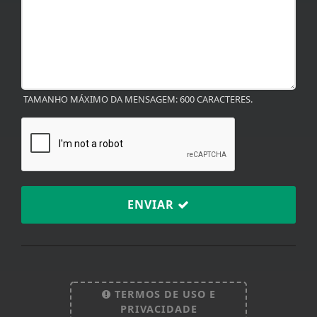
TAMANHO MÁXIMO DA MENSAGEM: 600 CARACTERES.
ENVIAR
TERMOS DE USO E
Termos de Uso e Privacidade
PRIVACIDADE