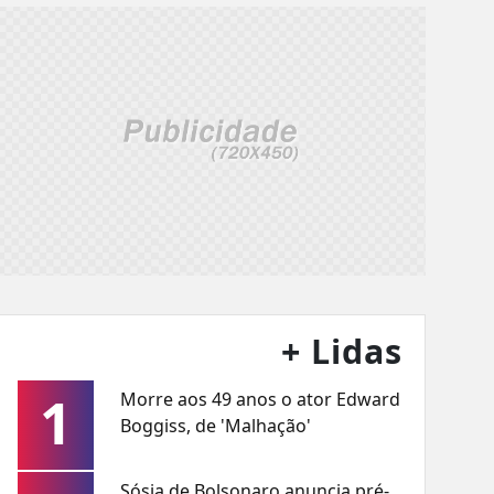
+ Lidas
1
Morre aos 49 anos o ator Edward
Boggiss, de 'Malhação'
Sósia de Bolsonaro anuncia pré-