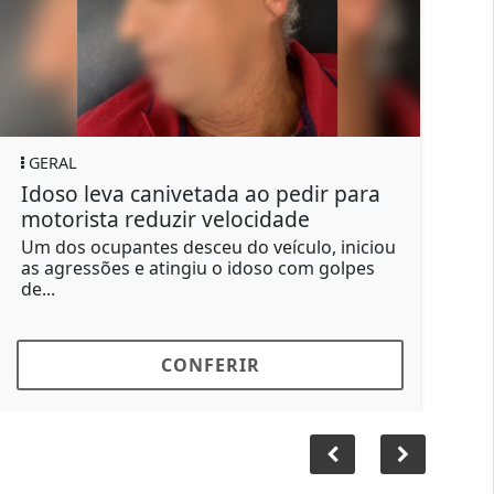
RAL
GERAL
oso leva canivetada ao pedir para
Suspeito 
torista reduzir velocidade
manda ma
dos ocupantes desceu do veículo, iniciou
Segundo a 
agressões e atingiu o idoso com golpes
um para ma
.
R$ 15...
CONFERIR