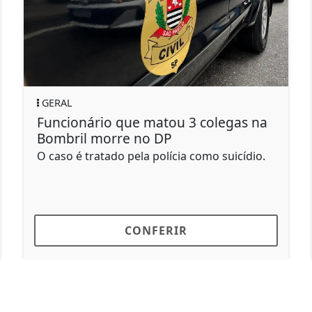
GERAL
GE
Funcionário que matou 3 colegas na
Id
Bombril morre no DP
mo
O caso é tratado pela polícia como suicídio.
Um 
as 
de..
CONFERIR