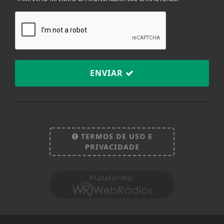
TAMANHO MÁXIMO DA MENSAGEM: 600 CARACTERES.
ENVIAR
Termos de Uso e Privacidade
TERMOS DE USO E
Esse site utiliza cookies para melhorar sua
PRIVACIDADE
experiência de navegação. Ao continuar o acesso,
entendemos que você concorda com nossos Termos
de Uso e Privacidade.
Plataforma:
PARA MAIS INFORMAÇÕES,
ACESSE NOSSOS TERMOS
CLICANDO AQUI
PROSSEGUIR