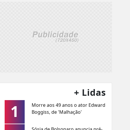
+ Lidas
1
Morre aos 49 anos o ator Edward
Boggiss, de 'Malhação'
Sósia de Bolsonaro anuncia pré-