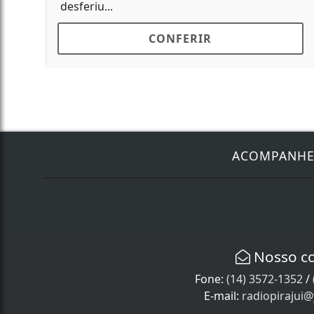
CONFERIR
C
ACOMPANH
Nosso c
Fone:
(14) 3572-1352
/
E-mail:
radiopirajui