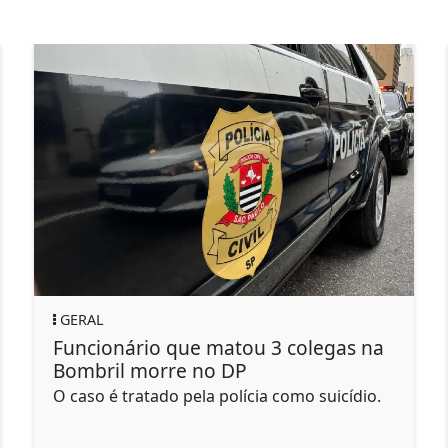
GERAL
e matou 3 colegas na
Idoso leva canivet
 no DP
motorista reduzir 
la polícia como suicídio.
Um dos ocupantes desce
as agressões e atingiu
de...