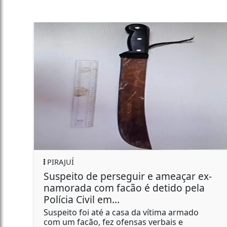
GERAL
 perseguir e ameaçar ex-
Funcionário qu
m facão é detido pela
Bombril morre
 em...
O caso é tratado pe
té a casa da vítima armado
 fez ofensas verbais e