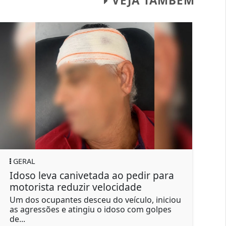
VEJA TAMBÉM
GERAL
ada ao pedir para
Suspeito de outros crimes
velocidade
manda matar filho e fing
u do veículo, iniciou
Segundo a investigação, Ozan
 o idoso com golpes
um para matar o próprio filho
R$ 15...