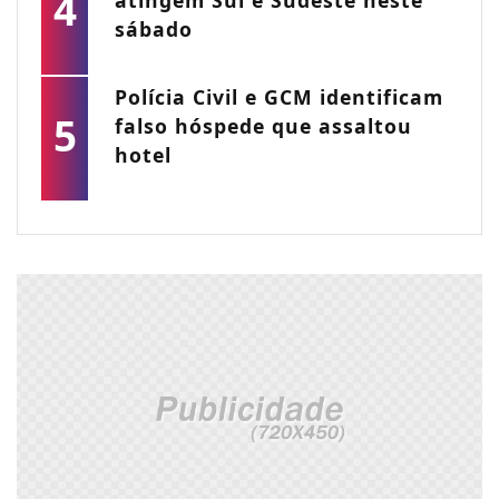
4
atingem Sul e Sudeste neste
sábado
Polícia Civil e GCM identificam
5
falso hóspede que assaltou
hotel