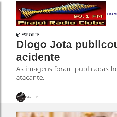
HOM
ESPORTE
Diogo Jota publico
acidente
As imagens foram publicadas ho
atacante.
90.1 FM